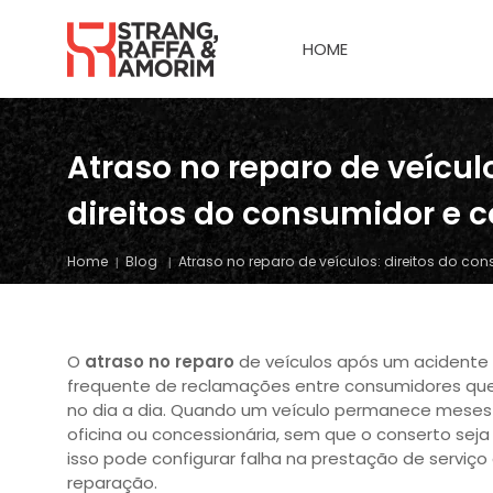
HOME
Atraso no reparo de veícul
direitos do consumidor e 
Home
Blog
Atraso no reparo de veículos: direitos do c
O
atraso no reparo
de veículos após um acidente
frequente de reclamações entre consumidores qu
no dia a dia. Quando um veículo permanece mese
oficina ou concessionária, sem que o conserto seja 
isso pode configurar falha na prestação de serviço e
reparação.