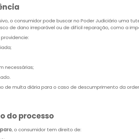
ência
vo, o consumidor pode buscar no Poder Judiciário uma tute
isco de dano irreparável ou de difícil reparação, como a impo
 providencie:
iada;
m necessárias;
nado.
ão de multa diária para o caso de descumprimento da orde
go do processo
eparo
, o consumidor tem direito de: