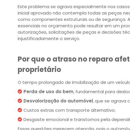
Este problema se agrava especialmente nos caso
inicial aprovado não contempla todas as peças nec
como componentes estruturais ou de segurança. A
essenciais no orçamento pode resultar em um pro
autorizações, solicitações de peças e decisões té
injustificadamente o serviço.
Por que o atraso no reparo afet
proprietário
O tempo prolongado de imobilização de um veículo 
Perda de uso do bem
, fundamental para deslo
Desvalorização do automóvel
, que se agrava 
Custos extras com transporte alternativo;
Desgaste emocional e transtornos pela dependên
Essas questões merecem atenção, pois o automóvel