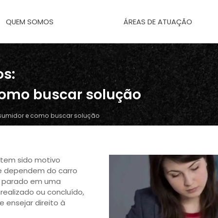
QUEM SOMOS
ÁREAS DE ATUAÇÃO
os:
como buscar solução
onsumidor e como buscar solução
 tem sido motivo
e dependem do carro
s parado em uma
realizado ou concluído,
 ensejar direito à